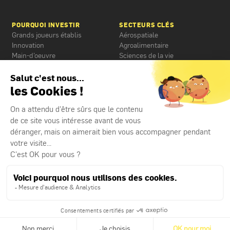
POURQUOI INVESTIR
SECTEURS CLÉS
Grands joueurs établis
Aérospatiale
Innovation
Agroalimentaire
Main-d’oeuvre
Sciences de la vie
Qualité de vie
Technologies de l’information
Situation géographique
Transport et logistique
AIDES FINANCIÈRES
Prêt équipements et
technologies
Prêt fonds de roulement
Prêt pour commercialisation
Subvention pour financement
d’expertise
© 2026 Développement économique de l’agglomération de Longueuil. |
Création par
P3F