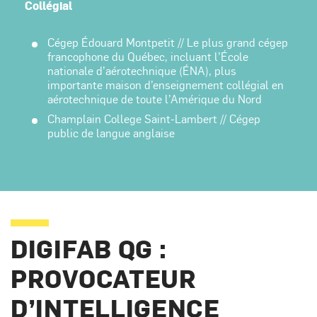
Collégial
Cégep Édouard Montpetit // Le plus grand cégep
francophone du Québec, incluant l’École
nationale d’aérotechnique (ÉNA), plus
importante maison d’enseignement collégial en
aérotechnique de toute l’Amérique du Nord
Champlain College Saint-Lambert // Cégep
public de langue anglaise
DIGIFAB QG :
PROVOCATEUR
D’INTELLIGENCE