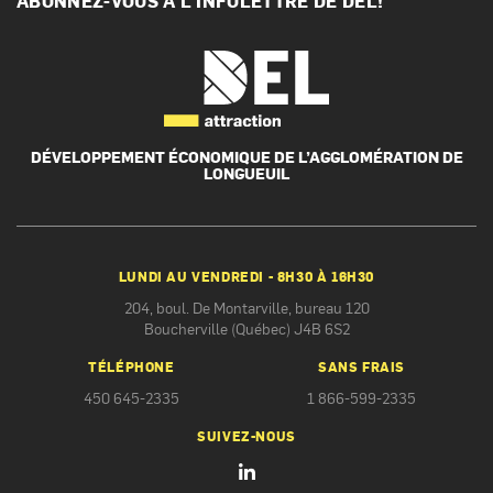
ABONNEZ-VOUS À L’INFOLETTRE DE DEL!
DÉVELOPPEMENT ÉCONOMIQUE
DE L’AGGLOMÉRATION DE
LONGUEUIL
LUNDI AU VENDREDI - 8H30 À 16H30
204, boul. De Montarville, bureau 120
Boucherville (Québec) J4B 6S2
TÉLÉPHONE
SANS FRAIS
450 645-2335
1 866-599-2335
SUIVEZ-NOUS