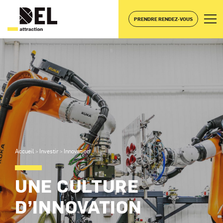
PRENDRE RENDEZ-VOUS
Accueil
Investir
Innovation
>
>
UNE CULTURE
D’INNOVATION